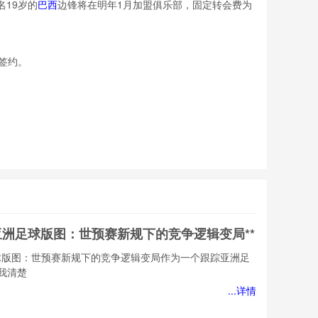
19岁的
巴西
边锋将在明年1月加盟俱乐部，固定转会费为
签约。
塑亚洲足球版图：世预赛新规下的竞争逻辑变局**
足球版图：世预赛新规下的竞争逻辑变局作为一个跟踪亚洲足
我清楚
...详情