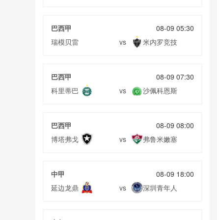
05月21日 蒙扎vs恩波利 全场录像回放
05月21日 塞维利亚vs皇家马德里 全场录像回放
巴西甲
08-09 05:30
05月21日 塞尔塔vs巴列卡诺 全场录像回放
瑞模贝雷
米内罗竞技
vs
05月20日 罗马vsAC米兰 全场录像
05月20日 巴塞罗那vs比利亚雷亚尔 全场录像回放
巴西甲
08-09 07:30
05月20日 马德里竞技vs皇家贝蒂斯 全场录像回放
科里蒂巴
沙佩科恩斯
vs
巴西甲
08-09 08:00
博塔弗戈
弗鲁米嫩塞
vs
中甲
08-09 18:00
延边龙鼎
深圳青年人
vs