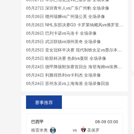
05月27日 深圳青年人vs广东广州豹 全场录像
05月26日 赣州瑞狮vs广州蒲公英 全场录像
05月26日 NHL东部决赛G3 卡罗莱纳飓风vs佛罗里达
美洲豹 全场录像回放
05月26日 巴列卡诺vs马洛卡 全场录像
05月25日 武汉联镇vs湖州美奇 全场录像
05月25日 亚女冠杯半决赛 现代制铁女足vs墨尔本城
女足 全场录像回放
05月25日 欧联杯决赛 热刺vs曼联 全场录像
05月24日 德甲降级附加赛首回合 海登海姆vs埃弗斯
堡 全场录像
05月24日 利雅得胜利vs卡利杰 全场录像
05月24日 苏州东吴vs上海海港 全场录像回放
05月23日 利雅得胜利vs卡利杰 全场录像回放
05月23日 重庆铜梁龙vs河南 全场录像回放
赛事推荐
05月23日 延边龙鼎vs青岛西海岸 全场录像回放
05月22日 05月21日NBA西部决赛G1 森林狼 - 雷霆
巴西甲
08-09 03:00
全场录像
05月22日 石家庄功夫vs北京国安 全场录像回放
格雷米奥
圣保罗
vs
05月22日 陕西联合vs武汉三镇 全场录像回放