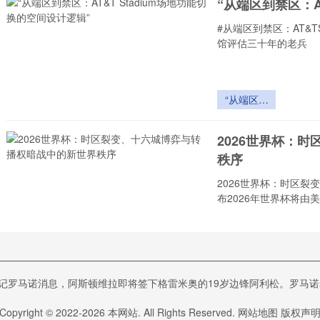
“从端区到禁区：A
的权力重构
与秩序变局
#从端区到禁区：AT&
**
馆评估三十年的老兵
“从端区到
禁区：
AT&T
2026世界杯：
Stadium场
秩序
地功能切换
的空间设计
2026世界杯：时区
逻辑”
布2026年世界杯将由
2026世界
杯：时区裂
变、十六城
基于您的要求，这
博弈与转播
o！名记罗马诺消息，阿斯顿维拉即将签下格雷米奥的19岁边锋阿利松。罗马
题：<br /> <b
权暗战中的
新世界秩序
Copyright © 2022-
2026
本网站. All Rights Reserved.
态分配与裁判协作策
网站地图
版权声